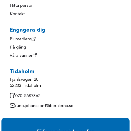
Hitta person
Kontakt
Engagera dig
Bli medlem
På gång
Våra vänner
Tidaholm
Fjärilsvägen 20
52233 Tidaholm
070-5687362
runo.johansson@liberalerna.se