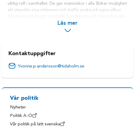
viktig roll i samhället. De ger människor i alla åldrar möjlighet
att utveckla sina intressen och träffa andra på egna villkor.
Att skapa ett tryggt samhälle handlar om att människor ska
känna sig säkra och ha det bra. Det är viktigt med bra
Läs mer
skolor, jobb och stöd till dem som behöver hjälp. När
samhället fungerar och människor litar på det, blir det
tryggare för alla.
Kontaktuppgifter
Yvonne.p.andersson@tidaholm.se
Vår politik
Nyheter
Politik A-Ö
Vår politik på lätt svenska